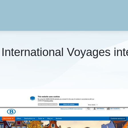
­ter­natio­nal Voyages in­t