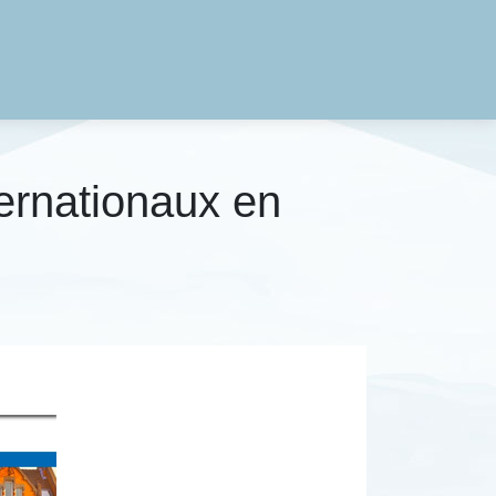
er­natio­naux en