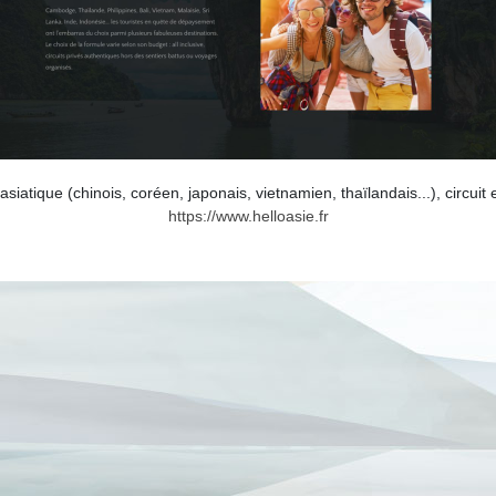
iatique (chinois, coréen, japonais, vietnamien, thaïlandais...), circuit e
https://www.helloasie.fr